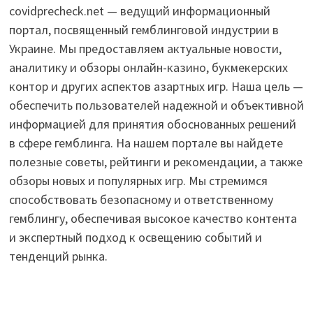
covidprecheck.net — ведущий информационный
портал, посвященный гемблинговой индустрии в
Украине. Мы предоставляем актуальные новости,
аналитику и обзоры онлайн-казино, букмекерских
контор и других аспектов азартных игр. Наша цель —
обеспечить пользователей надежной и объективной
информацией для принятия обоснованных решений
в сфере гемблинга. На нашем портале вы найдете
полезные советы, рейтинги и рекомендации, а также
обзоры новых и популярных игр. Мы стремимся
способствовать безопасному и ответственному
гемблингу, обеспечивая высокое качество контента
и экспертный подход к освещению событий и
тенденций рынка.