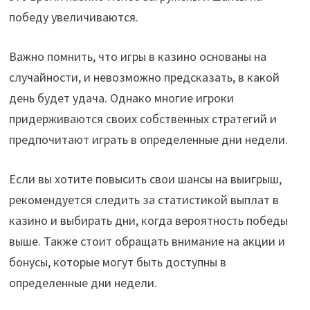
победу увеличиваются.
Важно помнить, что игры в казино основаны на
случайности, и невозможно предсказать, в какой
день будет удача. Однако многие игроки
придерживаются своих собственных стратегий и
предпочитают играть в определенные дни недели.
Если вы хотите повысить свои шансы на выигрыш,
рекомендуется следить за статистикой выплат в
казино и выбирать дни, когда вероятность победы
выше. Также стоит обращать внимание на акции и
бонусы, которые могут быть доступны в
определенные дни недели.