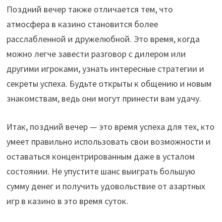
Поздний вечер также отличается тем, что
атмосфера в казино становится более
расслабленной и дружелюбной. Это время, когда
можно легче завести разговор с дилером или
другими игроками, узнать интересные стратегии и
секреты успеха. Будьте открыты к общению и новым
знакомствам, ведь они могут принести вам удачу.
Итак, поздний вечер — это время успеха для тех, кто
умеет правильно использовать свои возможности и
оставаться концентрированным даже в усталом
состоянии. Не упустите шанс выиграть большую
сумму денег и получить удовольствие от азартных
игр в казино в это время суток.