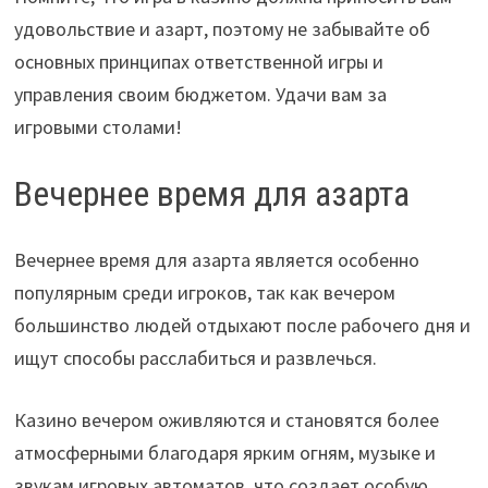
удовольствие и азарт, поэтому не забывайте об
основных принципах ответственной игры и
управления своим бюджетом. Удачи вам за
игровыми столами!
Вечернее время для азарта
Вечернее время для азарта является особенно
популярным среди игроков, так как вечером
большинство людей отдыхают после рабочего дня и
ищут способы расслабиться и развлечься.
Казино вечером оживляются и становятся более
атмосферными благодаря ярким огням, музыке и
звукам игровых автоматов, что создает особую