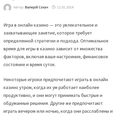
Автор:
Валерій Сохач
12.01.2024
Игра в онлайн казино — это увлекательное и
захватывающее занятие, которое требует
определенной стратегии и подхода. Оптимальное
время для игры в казино зависит от множества
факторов, включая ваше настроение, финансовое
состояние и время суток.
Некоторые игроки предпочитают играть в онлайн
казино утром, когда их ум работает наиболее
продуктивно, и они могут принимать быстрые и
обдуманные решения. Другие же предпочитают
играть вечером или ночью, когда они расслаблены и