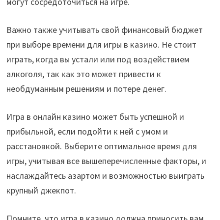
могут сосредоточиться на игре.
Важно также учитывать свой финансовый бюджет
при выборе времени для игры в казино. Не стоит
играть, когда вы устали или под воздействием
алкоголя, так как это может привести к
необдуманным решениям и потере денег.
Игра в онлайн казино может быть успешной и
прибыльной, если подойти к ней с умом и
расстановкой. Выберите оптимальное время для
игры, учитывая все вышеперечисленные факторы, и
наслаждайтесь азартом и возможностью выиграть
крупный джекпот.
Помните, что игра в казино должна приносить вам